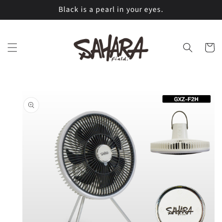
コンテ
Black is a pearl in your eyes.
ンツに
進む
カ
ー
ト
商品情
報にス
キップ