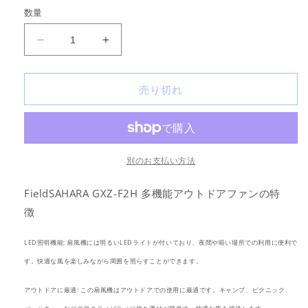
価
数量
格
FieldSAHARA
FieldSAHARA
GXZ-
GXZ-
F2H
F2H
売り切れ
多
多
機
機
能
能
ア
ア
ウ
ウ
別のお支払い方法
ト
ト
ド
ド
FieldSAHARA GXZ-F2H 多機能アウトドアファンの特
ア
ア
徴
フ
フ
ァ
ァ
LED照明機能: 扇風機には明るいLEDライトが付いており、夜間や暗い場所での利用に便利で
ン
ン
す。快適な風を楽しみながら周囲を照らすことができます。
LED
LED
照
照
アウトドアに最適: この扇風機はアウトドアでの使用に最適です。キャンプ、ピクニック、
明
明