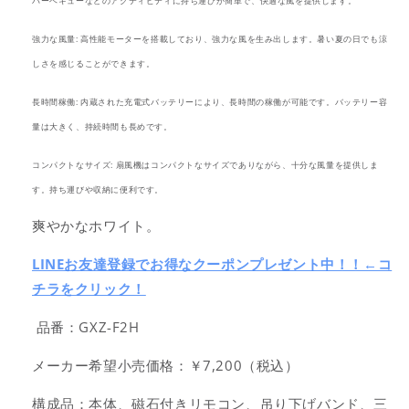
バーベキューなどのアクティビティに持ち運びが簡単で、快適な風を提供します。
付
付
き
き
強力な風量: 高性能モーターを搭載しており、強力な風を生み出します。暑い夏の日でも涼
の
の
しさを感じることができます。
数
数
量
量
長時間稼働: 内蔵された充電式バッテリーにより、長時間の稼働が可能です。バッテリー容
を
を
量は大きく、持続時間も長めです。
減
増
ら
や
コンパクトなサイズ: 扇風機はコンパクトなサイズでありながら、十分な風量を提供しま
す
す
す。持ち運びや収納に便利です。
爽やかなホワイト。
LINEお友達登録でお得なクーポンプレゼント中！！←コ
チラをクリック！
品番：GXZ-F2H
メーカー希望小売価格：￥7,200（税込）
構成品：本体、磁石付きリモコン、吊り下げバンド、三