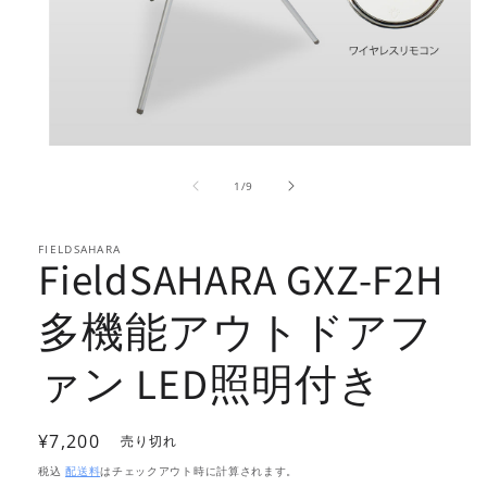
モ
ー
の
1
/
9
ダ
ル
で
FIELDSAHARA
メ
FieldSAHARA GXZ-F2H
デ
ィ
ア
多機能アウトドアフ
(1)
を
ァン LED照明付き
開
く
通
¥7,200
売り切れ
常
税込
配送料
はチェックアウト時に計算されます。