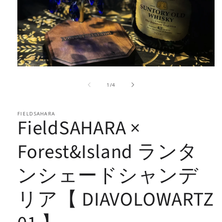
モ
ー
の
1
/
4
ダ
ル
で
FIELDSAHARA
メ
FieldSAHARA ×
デ
ィ
ア
Forest&Island ランタ
(1)
を
ンシェードシャンデ
開
く
リア【 DIAVOLOWARTZ