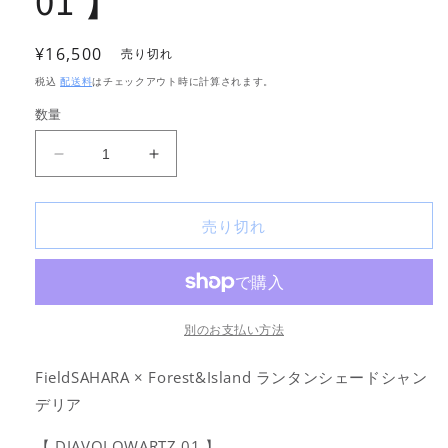
01 】
通
¥16,500
売り切れ
常
税込
配送料
はチェックアウト時に計算されます。
価
数量
格
FieldSAHARA
FieldSAHARA
×
×
Forest&amp;Island
Forest&amp;Island
売り切れ
ラ
ラ
ン
ン
タ
タ
ン
ン
シ
シ
別のお支払い方法
ェ
ェ
ー
ー
FieldSAHARA × Forest&Island ランタンシェードシャン
ド
ド
デリア
シ
シ
ャ
ャ
【 DIAVOLOWARTZ 01 】