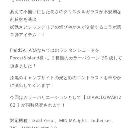
ン
ン
あえて不揃いにした長さのクリスタルガラスが不規則な
デ
デ
乱反射を演出
リ
リ
ア
ア
妖艶さとシャンデリアの煌びやかさが交錯するコラボ第
【
【
２弾アイテム！！
DIAVOLOWARTZ
DIAVOLOWARTZ
01
01
FieldSAHARAならではのランタンシェードを
】
】
Forest&Island様 に ２種類のカラーパターンで作成して
の
の
頂きました！
数
数
量
量
漆黒のキャンプサイトの光と影のコントラストを華やか
を
を
に演出してくれます！
減
増
ら
や
今回はカラーバリエーションとして【 DIAVOLOWARTZ
す
す
02 】が同時発売されます！
対応機種：Goal Zero 、MINIMALight、Ledlenser、