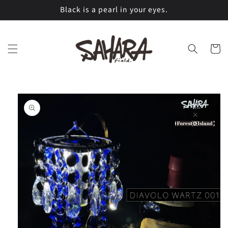
コンテ
Black is a pearl in your eyes.
ンツに
進む
カ
ー
ト
商品情
報にス
キップ