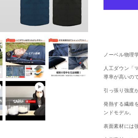
筒
型
モ
デ
ル
2
色
ノーベル物理
限
界
人工
ダウン「
使
導率が高いの
用
可
引っ張り強度
能
温
発熱する繊維
度
ンドモデル。
-25℃
の
表面素材には強
数