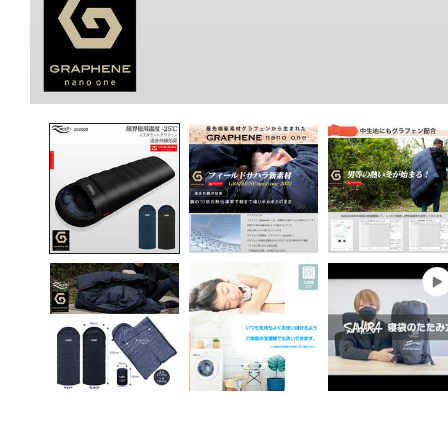
モ
ー
ダ
ル
で
メ
デ
ィ
ア
(1)
を
開
く