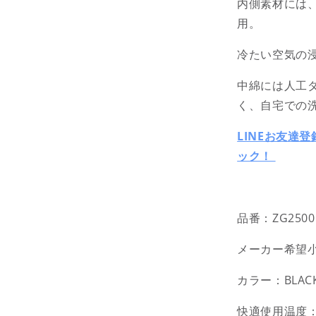
量
内側素材には
を
用。
減
ら
冷たい空気の
す
中綿には人工
く、自宅での
LINEお友達
ック！
品番：ZG2500
メーカー希望小
カラー：BLACK
快適使用温度：