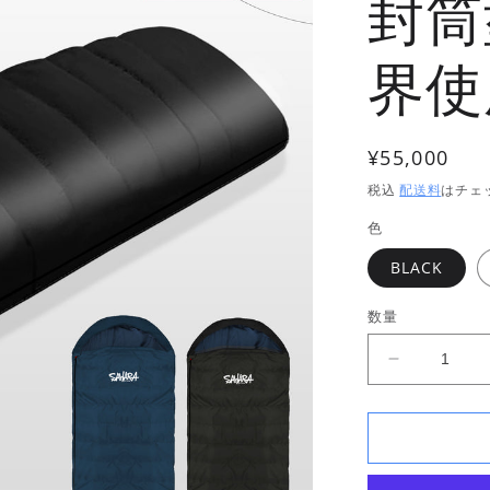
封筒
界使
通
¥55,000
常
税込
配送料
はチェ
価
色
格
BLACK
数量
FieldSAH
ZG2500
GRAPHEN
nano
one
封