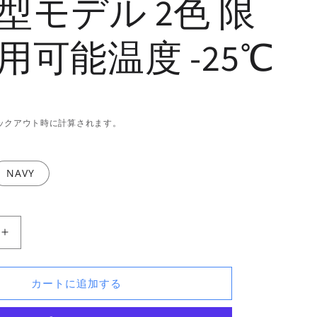
型モデル 2色 限
用可能温度 -25℃
ックアウト時に計算されます。
NAVY
ARA
FieldSAHARA
ZG2500
E
GRAPHENE
nano
カートに追加する
one
封