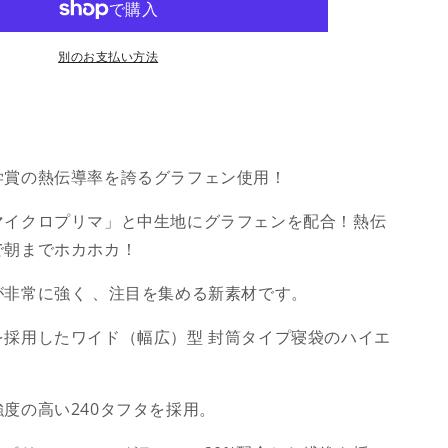
筒
型
別のお支払い方法
モ
デ
ル
2
色
学賞の熱伝導率を誇るグラフェン使用！
限
界
マイクロプリマ」と中生地にグラフェンを配合！熱伝
使
で朝までホカホカ！
用
可
が非常に強く 、注目を集める新素材です。
能
温
を採用したワイド（幅広）型 封筒タイプ寝袋のハイエ
度
-25℃
の
度の高い240タフタを採用。
数