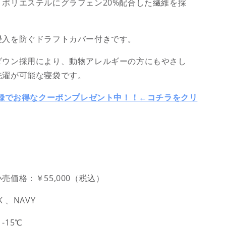
量
、
ポリエステルにグラフェン20%配合した繊維
を採
を
増
や
浸入を防ぐドラフトカバー付きです。
す
ダウン採用により、動物アレルギーの方にもやさし
洗濯が可能な寝袋です。
登録でお得なクーポンプレゼント中！！←コチラをクリ
売価格：￥55,000（税込）
 、NAVY
-15℃