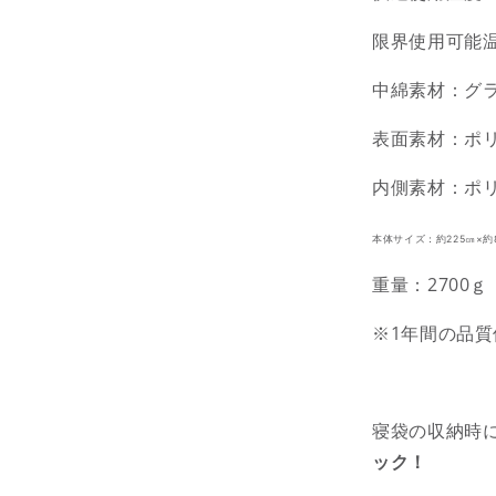
限界使用可能温
中綿素材：グ
表面素材：ポリ
内側素材：
ポ
本体サイズ：約225㎝×約
重量：2700ｇ
※1年間の品質
寝袋の収納時
ック！