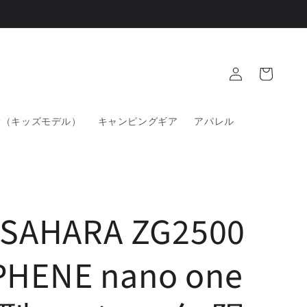
ロ
カ
グ
ー
イ
ト
ン
袋（キッズモデル）
キャンピングギア
アパレル
dSAHARA ZG2500
HENE nano one