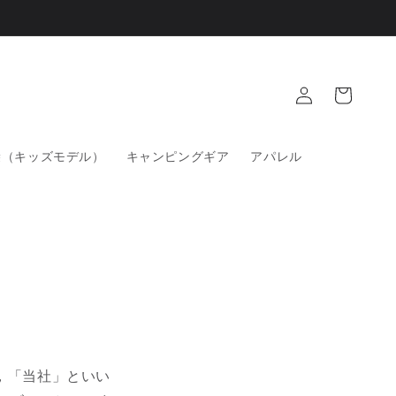
ロ
カ
グ
ー
イ
ト
ン
袋（キッズモデル）
キャンピングギア
アパレル
，「当社」といい