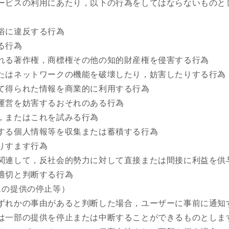
ービスの利用にあたり，以下の行為をしてはならないものと
俗に違反する行為
る行為
れる著作権，商標権その他の知的財産権を侵害する行為
たはネットワークの機能を破壊したり，妨害したりする行為
て得られた情報を商業的に利用する行為
運営を妨害するおそれのある行為
，またはこれを試みる行為
する個人情報等を収集または蓄積する行為
りすます行為
関連して，反社会的勢力に対して直接または間接に利益を供
適切と判断する行為
スの提供の停止等）
ずれかの事由があると判断した場合，ユーザーに事前に通知
は一部の提供を停止または中断することができるものとしま