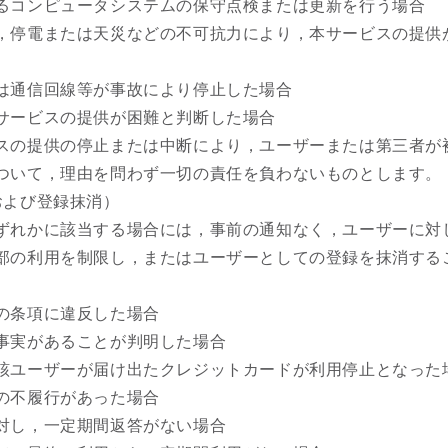
るコンピュータシステムの保守点検または更新を行う場合
，停電または天災などの不可抗力により，本サービスの提供
は通信回線等が事故により停止した場合
サービスの提供が困難と判断した場合
スの提供の停止または中断により，ユーザーまたは第三者が
ついて，理由を問わず一切の責任を負わないものとします。
および登録抹消）
ずれかに該当する場合には，事前の通知なく，ユーザーに対
部の利用を制限し，またはユーザーとしての登録を抹消する
の条項に違反した場合
事実があることが判明した場合
該ユーザーが届け出たクレジットカードが利用停止となった
の不履行があった場合
対し，一定期間返答がない場合