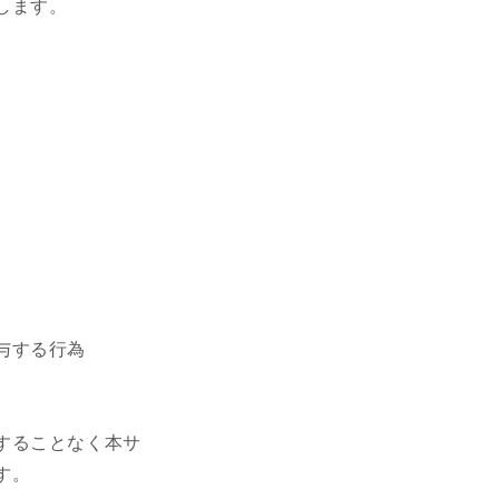
します。
与する行為
することなく本サ
す。