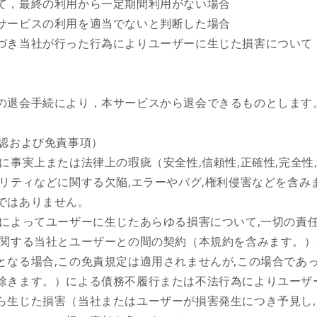
て，最終の利用から一定期間利用がない場合
サービスの利用を適当でないと判断した場合
づき当社が行った行為によりユーザーに生じた損害について
の退会手続により，本サービスから退会できるものとします
否認および免責事項）
に事実上または法律上の瑕疵（安全性,信頼性,正確性,完全性
ュリティなどに関する欠陥,エラーやバグ,権利侵害などを含み
ではありません。
スによってユーザーに生じたあらゆる損害について,一切の責
に関する当社とユーザーとの間の契約（本規約を含みます。
となる場合,この免責規定は適用されませんが,この場合であっ
除きます。）による債務不履行または不法行為によりユーザ
ら生じた損害（当社またはユーザーが損害発生につき予見し